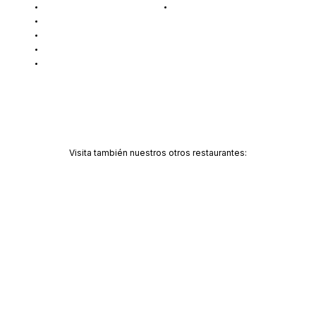
MENÚ
AVISO LEGAL
EVENTOS
GALERÍA
QUIÉNES SOMOS
CONTACTO
Visita también nuestros otros restaurantes:
CHEF BY DIVOT
TIKITANO BY DIVOT